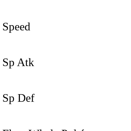
45
Speed
60
Sp Atk
90
Sp Def
45