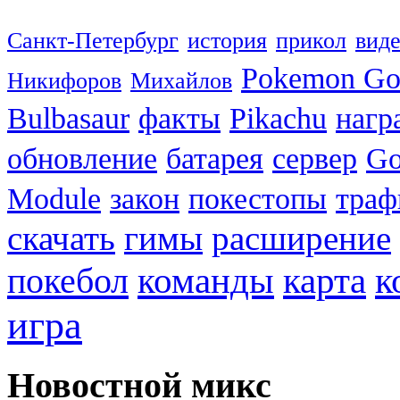
Санкт-Петербург
история
прикол
вид
Pokemon G
Никифоров
Михайлов
Bulbasaur
факты
Pikachu
нагр
обновление
батарея
сервер
Go
Module
закон
покестопы
траф
скачать
гимы
расширение
к
покебол
команды
карта
игра
Новостной микс