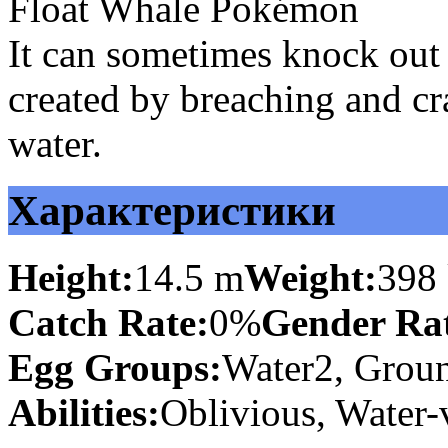
Float Whale Pokémon
It can sometimes knock out
created by breaching and cr
water.
Характеристики
Height:
14.5 m
Weight:
398
Catch Rate:
0%
Gender Rat
Egg Groups:
Water2, Grou
Abilities:
Oblivious, Water-v