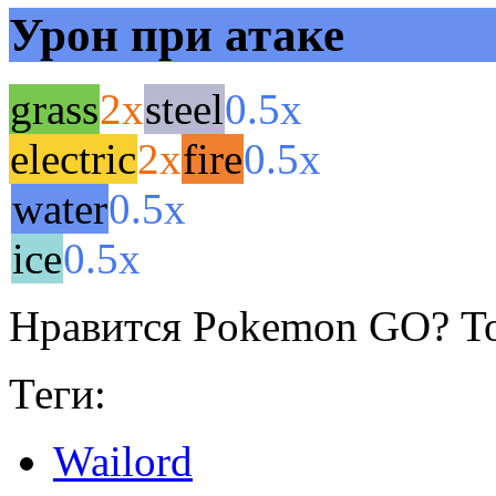
Урон при атаке
grass
2x
steel
0.5x
electric
2x
fire
0.5x
water
0.5x
ice
0.5x
Нравится Pokemon GO? То
Теги:
Wailord