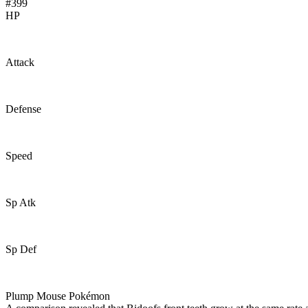
#399
HP
59
Attack
45
Defense
40
Speed
31
Sp Atk
35
Sp Def
40
Plump Mouse Pokémon