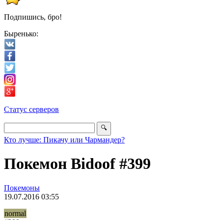
Подпишись, бро!
Быренько:
Статус серверов
Кто лучше: Пикачу или Чармандер?
Покемон Bidoof #399
Покемоны
19.07.2016 03:55
normal