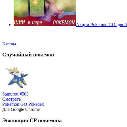
Акции Pokemon GO: двойн
Баттлы
Случайный покемон
Samurott #503
Смотреть
Pokemon GO Pokedex
Для Google Chrome
Эволюция CP покемона