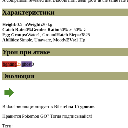
A comparison revealed that Bidoofs front teeth grow at the same rate a
Характеристики
Height:
0.5 m
Weight:
20 kg
Catch Rate:
0%
Gender Ratio:
50% ♂ 50% ♀
Egg Groups:
Water1, Ground
Hatch Steps:
3825
Abilities:
Simple, Unaware, Moody
EVs:
1 Hp
Урон при атаке
fighting
2x
ghost
0
Эволюция
Bidoof эволюционирует в Bibarel
на 15 уровне
.
Нравится Pokemon GO? Тогда подписывайся!
Теги: