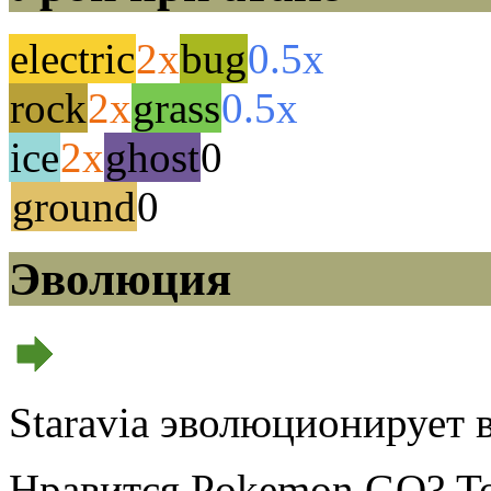
electric
2x
bug
0.5x
rock
2x
grass
0.5x
ice
2x
ghost
0
ground
0
Эволюция
Staravia эволюционирует в
Нравится Pokemon GO? То