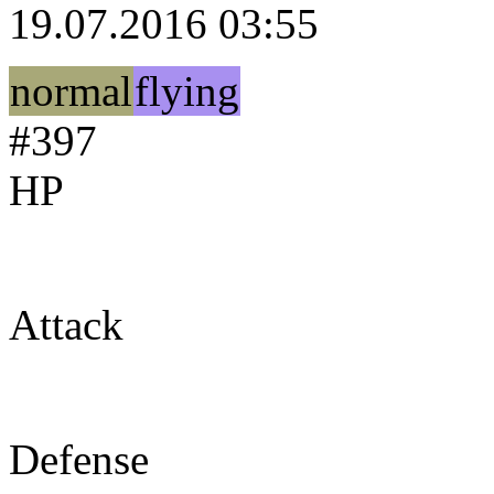
19.07.2016 03:55
normal
flying
#397
HP
55
Attack
75
Defense