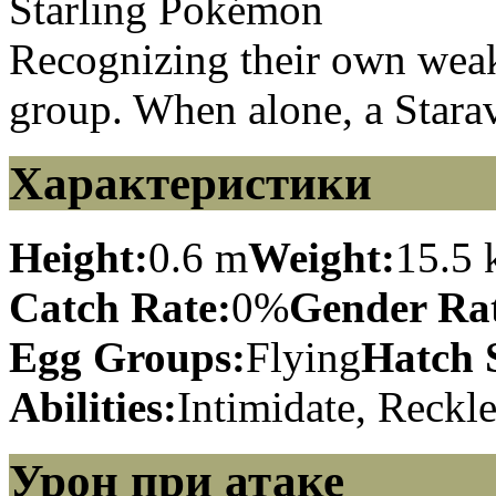
Starling Pokémon
Recognizing their own weakn
group. When alone, a Staravi
Характеристики
Height:
0.6 m
Weight:
15.5 
Catch Rate:
0%
Gender Rat
Egg Groups:
Flying
Hatch 
Abilities:
Intimidate, Reckle
Урон при атаке