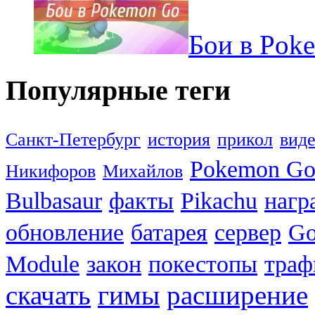
Бои в Pok
Популярные теги
Санкт-Петербург
история
прикол
вид
Pokemon G
Никифоров
Михайлов
Bulbasaur
факты
Pikachu
нагр
обновление
батарея
сервер
Go
Module
закон
покестопы
траф
скачать
гимы
расширение