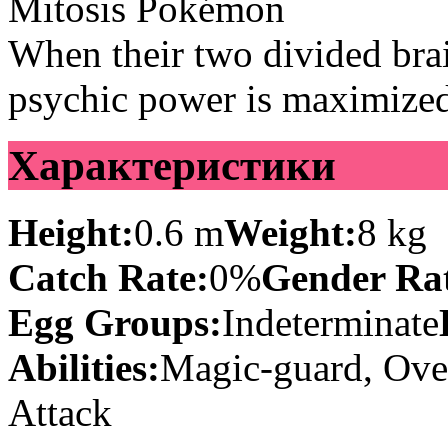
Mitosis Pokémon
When their two divided brai
psychic power is maximize
Характеристики
Height:
0.6 m
Weight:
8 kg
Catch Rate:
0%
Gender Rat
Egg Groups:
Indeterminate
Abilities:
Magic-guard, Ove
Attack