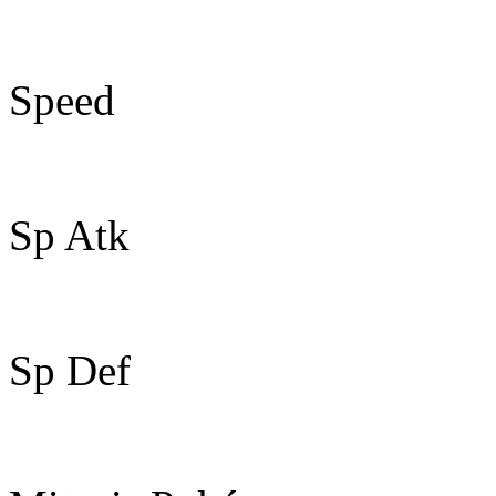
50
Speed
30
Sp Atk
125
Sp Def
60