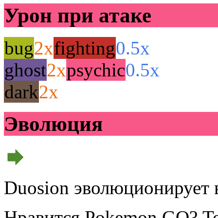
Урон при атаке
bug
2x
fighting
0.5x
ghost
2x
psychic
0.5x
dark
2x
Эволюция
Duosion эволюционирует 
Нравится Pokemon GO? То