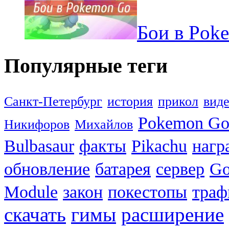
Бои в Pok
Популярные теги
Санкт-Петербург
история
прикол
вид
Pokemon G
Никифоров
Михайлов
Bulbasaur
факты
Pikachu
нагр
обновление
батарея
сервер
Go
Module
закон
покестопы
траф
скачать
гимы
расширение