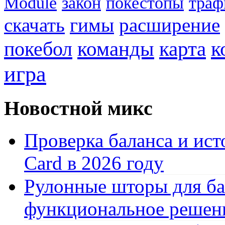
Module
закон
покестопы
траф
скачать
гимы
расширение
к
покебол
команды
карта
игра
Новостной микс
Проверка баланса и ист
Card в 2026 году
Рулонные шторы для ба
функциональное решен