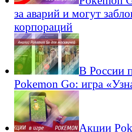
Pokеmon G
за аварий и могут забл
корпораций
В России 
Pokemon Go: игра «Узн
Акции Pok