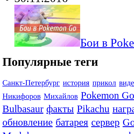
Бои в Pok
Популярные теги
Санкт-Петербург
история
прикол
вид
Pokemon G
Никифоров
Михайлов
Bulbasaur
факты
Pikachu
нагр
обновление
батарея
сервер
Go