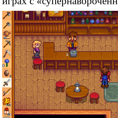
играх с «супернавороченн