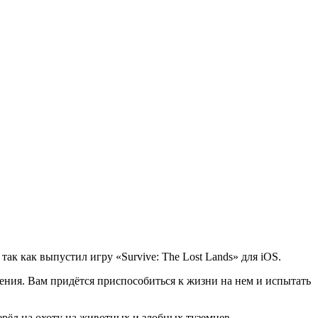
ак как выпустил игру «Survive: The Lost Lands» для iOS.
шения. Вам придётся приспособиться к жизни на нем и испытать
перёд на охоту на животных и злобных туземцев.