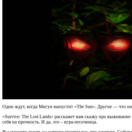
Одни ждут, когда Мигун выпустит «The Sun». Другие — что он п
«Survive: The Lost Lands» расскажет вам сказку про выживание
себя на прочность. И да, это – игра-песочница.
Вы сможете делать на острове (почти) все, что захотите. Соби