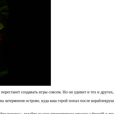
ерестанет создавать игры совсем. Но он удивит и тех и других, т
 на затерянном острове, куда ваш герой попал после кораблекру
райте ресурсы, делайте из них примитивное оружие с бронёй и в